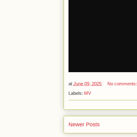
at
June 09, 2025
No comments
Labels:
MV
Newer Posts