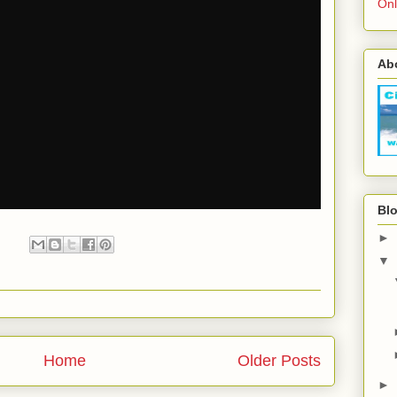
Onl
Ab
Blo
►
:
▼
Home
Older Posts
►