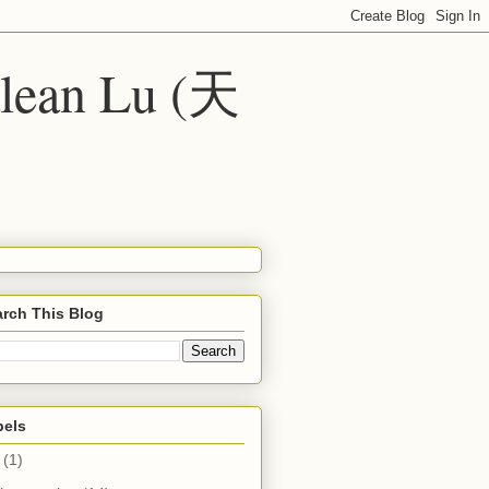
alean Lu (天
rch This Blog
bels
(1)