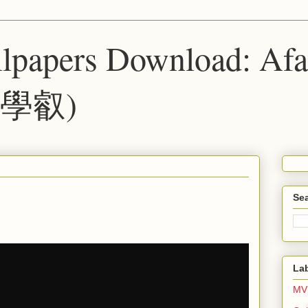
lpapers Download: Af
學叡)
Sea
La
MV