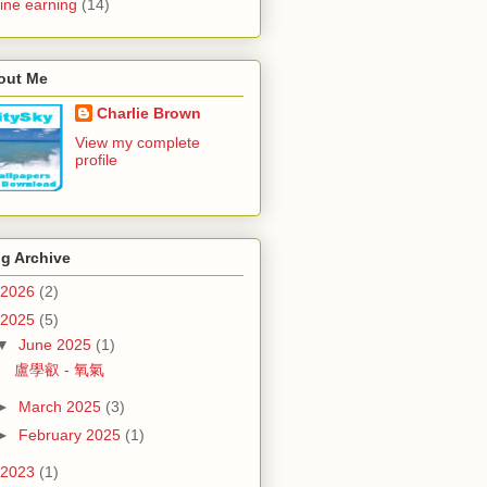
ine earning
(14)
out Me
Charlie Brown
View my complete
profile
g Archive
2026
(2)
2025
(5)
▼
June 2025
(1)
盧學叡 - 氧氣
►
March 2025
(3)
►
February 2025
(1)
2023
(1)